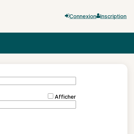

Connexion

Inscription
*
Afficher