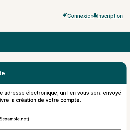

Connexion

Inscription
te
re adresse électronique, un lien vous sera envoyé
ivre la création de votre compte.
m@example.net)