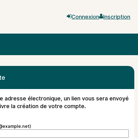

Connexion

Inscription
te
re adresse électronique, un lien vous sera envoyé
ivre la création de votre compte.
m@example.net)