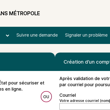
ANS MÉTROPOLE
Suivre une demande
Signaler un problème
*
Création d’un comp
Après validation de vot
État pour sécuriser et
par courriel pour poursu
es en ligne.
Courriel
 avec FranceConnect
Votre adresse courriel (no